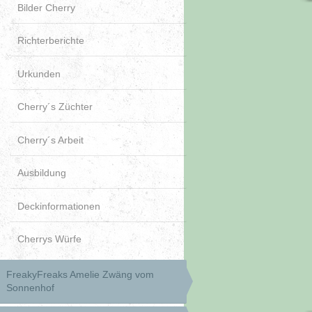
Bilder Cherry
Richterberichte
Urkunden
Cherry´s Züchter
Cherry´s Arbeit
Ausbildung
Deckinformationen
Cherrys Würfe
FreakyFreaks Amelie Zwäng vom
Sonnenhof