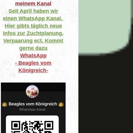
meinem Kanal
Seit April haben wir
einen WhatsApp Kanal.
Hier gibts täglich neue
Infos zur Zuchtplanung,
Verpaarung ect. Kommt
gerne dazu
WhatsApp
- Beagles vom
Königreich-