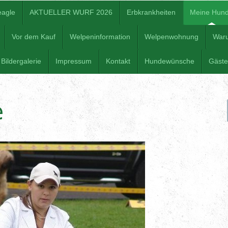
eagle
AKTUELLER WURF 2026
Erbkrankheiten
Meine Hun
Vor dem Kauf
Welpeninformation
Welpenwohnung
War
Bildergalerie
Impressum
Kontakt
Hundewünsche
Gäst
e