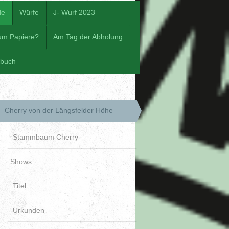
de
Würfe
J- Wurf 2023
um Papiere?
Am Tag der Abholung
ebuch
Cherry von der Längsfelder Höhe
Stammbaum Cherry
Shows
Titel
Urkunden