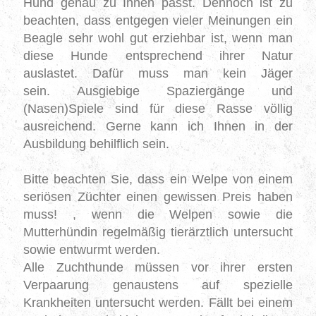
Hund
genau
zu Ihnen passt.
Dennoch ist zu
beachten, dass entgegen
vieler Meinungen
ein
Beagle sehr wohl gut erziehbar ist, wenn man
diese Hunde entsprechend ihrer Natur
auslastet.
Dafür muss man kein Jäger
sein.
Ausgiebige Spaziergänge und
(Nasen
)Spiele
sind für diese Rasse völlig
ausreichend. Gerne kann ich Ihnen in der
Ausbildung behilflich sein.
Bitte beachten Sie, dass ein Welpe von einem
seriösen Züchter einen gewissen Preis haben
muss
! ,
wenn die Welpen sowie die
Mutterhündin regelmäßig tierärztlich untersucht
sowie entwurmt werden.
Alle Zuchthunde müssen vor ihrer ersten
Verpaarung genaustens auf spezielle
Krankheiten untersucht werden.
Fällt bei einem