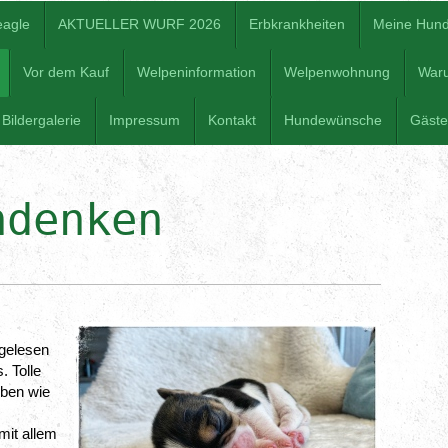
eagle
AKTUELLER WURF 2026
Erbkrankheiten
Meine Hun
Vor dem Kauf
Welpeninformation
Welpenwohnung
War
Bildergalerie
Impressum
Kontakt
Hundewünsche
Gäst
hdenken
gelesen 
 Tolle 
ben wie 
it allem 