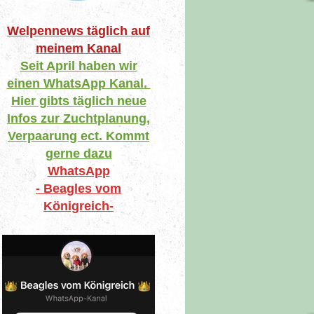
Welpennews täglich auf
meinem Kanal
Seit April haben wir
einen WhatsApp Kanal.
Hier gibts täglich neue
Infos zur Zuchtplanung,
Verpaarung ect. Kommt
gerne dazu
WhatsApp
- Beagles vom
Königreich-