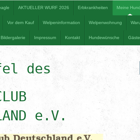
eagle
AKTUELLER WURF 2026
Erbkrankheiten
Meine Hun
Vor dem Kauf
Welpeninformation
Welpenwohnung
War
Bildergalerie
Impressum
Kontakt
Hundewünsche
Gäst
fel des
CLUB
LAND e.V.