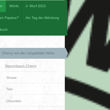
de
Würfe
J- Wurf 2023
um Papiere?
Am Tag der Abholung
ebuch
Cherry von der Längsfelder Höhe
Stammbaum Cherry
Shows
Titel
Urkunden