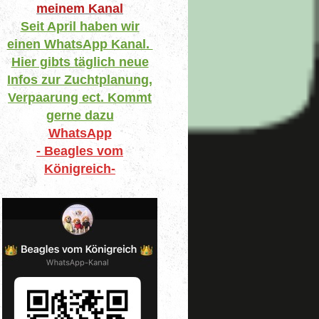
meinem Kanal
Seit April haben wir
einen WhatsApp Kanal.
Hier gibts täglich neue
Infos zur Zuchtplanung,
Verpaarung ect. Kommt
gerne dazu
WhatsApp
- Beagles vom
Königreich-