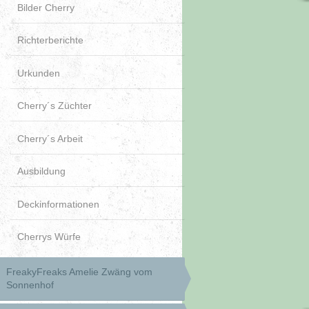
Bilder Cherry
Richterberichte
Urkunden
Cherry´s Züchter
Cherry´s Arbeit
Ausbildung
Deckinformationen
Cherrys Würfe
FreakyFreaks Amelie Zwäng vom
Sonnenhof