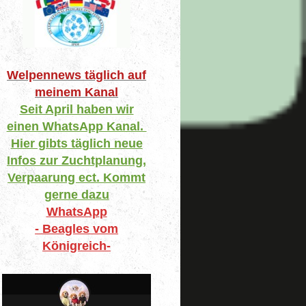
Welpennews täglich auf
meinem Kanal
Seit April haben wir
einen WhatsApp Kanal.
Hier gibts täglich neue
Infos zur Zuchtplanung,
Verpaarung ect. Kommt
gerne dazu
WhatsApp
- Beagles vom
Königreich-