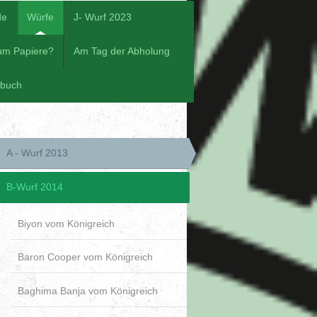
de
Würfe
J- Wurf 2023
um Papiere?
Am Tag der Abholung
ebuch
A - Wurf 2013
B-Wurf 2014
Biyon vom Königreich
Baron Cooper vom Königreich
Baghima Banja vom Königreich