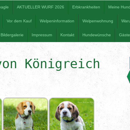
eagle
AKTUELLER WURF 2026
Erbkrankheiten
Meine Hun
Vor dem Kauf
Welpeninformation
Welpenwohnung
War
Bildergalerie
Impressum
Kontakt
Hundewünsche
Gäst
von Königreich