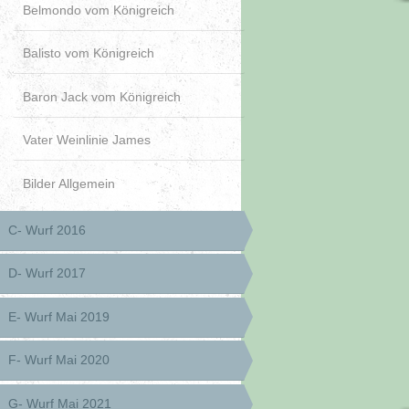
Belmondo vom Königreich
Balisto vom Königreich
Baron Jack vom Königreich
Vater Weinlinie James
Bilder Allgemein
C- Wurf 2016
D- Wurf 2017
E- Wurf Mai 2019
F- Wurf Mai 2020
G- Wurf Mai 2021